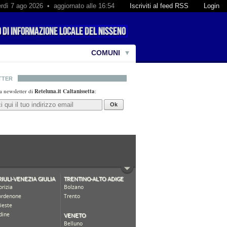
rdì 7 ago 2026 • aggiornato alle 16:54
Iscriviti al feed RSS
Login
COMUNI
TTER
lla newsletter di
Reteluna.it Caltanissetta
:
Ok