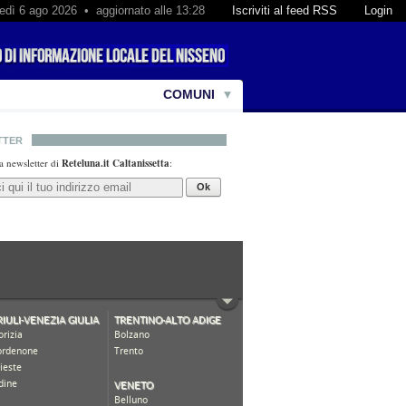
edì 6 ago 2026 • aggiornato alle 13:28
Iscriviti al feed RSS
Login
COMUNI
TTER
lla newsletter di
Reteluna.it Caltanissetta
:
Ok