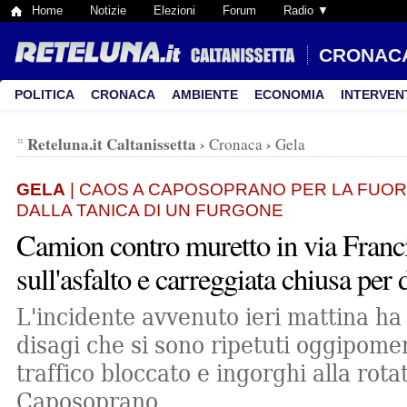
Home
Notizie
Elezioni
Forum
Radio ▼
CRONAC
POLITICA
CRONACA
AMBIENTE
ECONOMIA
INTERVEN
Reteluna.it Caltanissetta
›
›
Cronaca
Gela
GELA
| CAOS A CAPOSOPRANO PER LA FUORI
DALLA TANICA DI UN FURGONE
Camion contro muretto in via Franci
sull'asfalto e carreggiata chiusa per 
L'incidente avvenuto ieri mattina ha
disagi che si sono ripetuti oggipomer
traffico bloccato e ingorghi alla rotat
Caposoprano