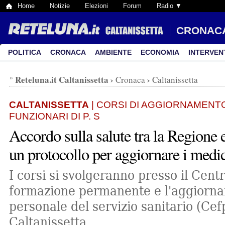
Home
Notizie
Elezioni
Forum
Radio ▼
CRONAC
POLITICA
CRONACA
AMBIENTE
ECONOMIA
INTERVEN
Reteluna.it Caltanissetta
›
›
Cronaca
Caltanissetta
CALTANISSETTA
| CORSI DI AGGIORNAMENTO
FUNZIONARI DI P. S
Accordo sulla salute tra la Regione e
un protocollo per aggiornare i medic
I corsi si svolgeranno presso il Centr
formazione permanente e l'aggiorn
personale del servizio sanitario (Cef
Caltanissetta