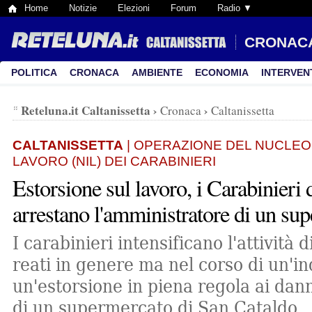
Home
Notizie
Elezioni
Forum
Radio ▼
CRONAC
POLITICA
CRONACA
AMBIENTE
ECONOMIA
INTERVEN
Reteluna.it Caltanissetta
›
›
Cronaca
Caltanissetta
CALTANISSETTA
| OPERAZIONE DEL NUCLEO
LAVORO (NIL) DEI CARABINIERI
Estorsione sul lavoro, i Carabinieri 
arrestano l'amministratore di un su
I carabinieri intensificano l'attività d
reati in genere ma nel corso di un'i
un'estorsione in piena regola ai dan
di un supermercato di San Cataldo