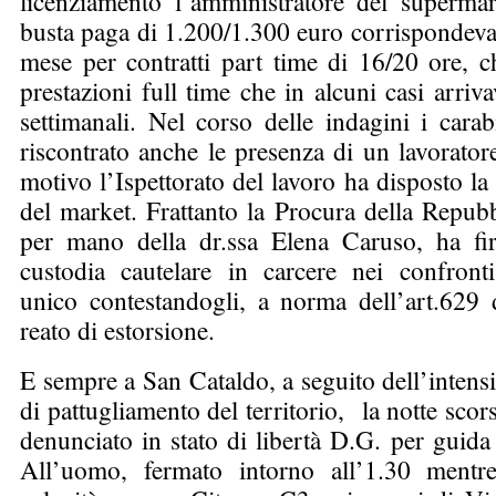
licenziamento l’amministratore del superma
busta paga di 1.200/1.300 euro corrispondeva 
mese per contratti part time di 16/20 ore, c
prestazioni full time che in alcuni casi arri
settimanali. Nel corso delle indagini i cara
riscontrato anche le presenza di un lavorator
motivo l’Ispettorato del lavoro ha disposto l
del market. Frattanto la Procura della Repubbl
per mano della dr.ssa Elena Caruso, ha fir
custodia cautelare in carcere nei confronti
unico contestandogli, a norma dell’art.629 d
reato di estorsione.
E sempre a San Cataldo, a seguito dell’intensif
di pattugliamento del territorio,
la notte scor
denunciato in stato di libertà D.G. per guida 
All’uomo, fermato intorno all’1.30 mentr