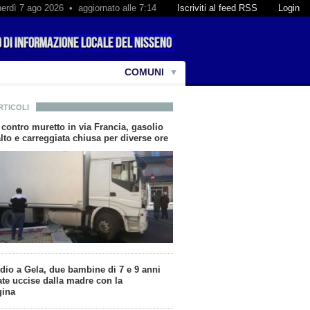
erdì 7 ago 2026 • aggiornato alle 7:14
Iscriviti al feed RSS
Login
COMUNI
RTICOLI
contro muretto in via Francia, gasolio
alto e carreggiata chiusa per diverse ore
idio a Gela, due bambine di 7 e 9 anni
ate uccise dalla madre con la
gina