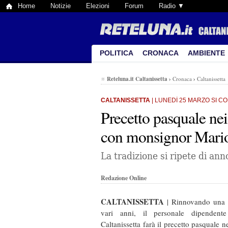
Home
Notizie
Elezioni
Forum
Radio ▼
POLITICA
CRONACA
AMBIENTE
Reteluna.it Caltanissetta
›
Cronaca
›
Caltanissetta
CALTANISSETTA
| LUNEDÌ 25 MARZO SI CO
Precetto pasquale nei
con monsignor Mario 
La tradizione si ripete di ann
Redazione Online
CALTANISSETTA
| Rinnovando una t
vari anni, il personale dipendente
Caltanissetta farà il precetto pasquale n