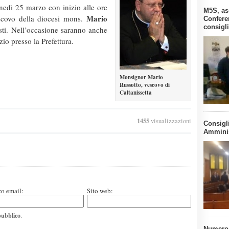
unedì 25 marzo con inizio alle ore
M5S, as
Mario
escovo della diocesi mons.
Confere
consigli
sti. Nell’occasione saranno anche
izio presso la Prefettura.
Monsignor Mario
Russotto, vescovo di
Caltanissetta
1455
visualizzazioni
Consigli
Amminis
zo email:
Sito web:
pubblico
.
Numero 