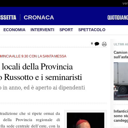
ven
CRONACA
ECONOMIA
INTERVENTI
SPORT
SPETTACOLO
0
ULTIMI A
Camion 
MINCIA ALLE 9.30 CON LA SANTA MESSA
sull'asf
 locali della Provincia
Russotto e i seminaristi
o in anno, ed è aperto ai dipendenti
Infantic
radizione che si ripete ormai da
sono st
 della Provincia regionale di
candeg
ella sede centrale dell’ente, con la