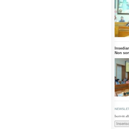
Insedia
Non son
NEWSLE
Iscriviti a